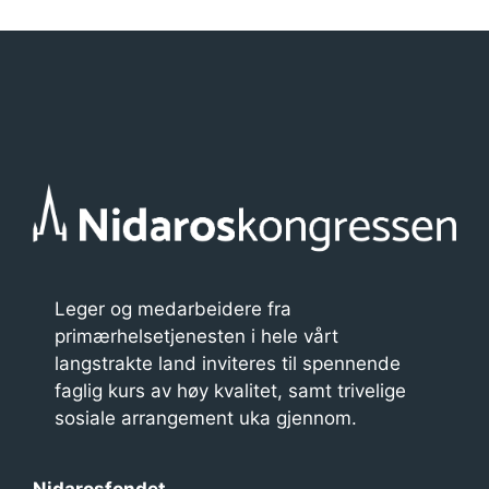
n
g
e
m
e
n
t
n
Leger og medarbeidere fra
a
primærhelsetjenesten i hele vårt
v
langstrakte land inviteres til spennende
faglig kurs av høy kvalitet, samt trivelige
i
sosiale arrangement uka gjennom.
g
a
Nidarosfondet