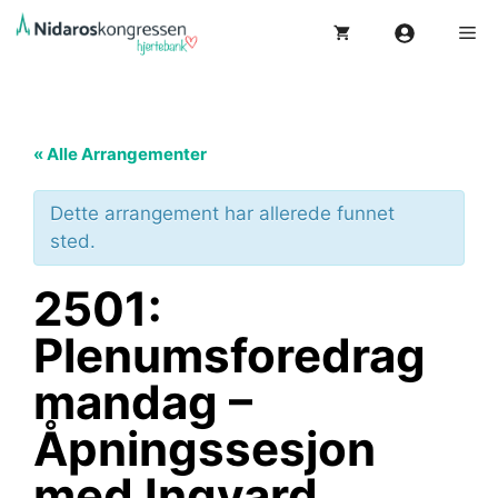
Hopp
Me
til
innhold
« Alle Arrangementer
Dette arrangement har allerede funnet
sted.
2501:
Plenumsforedrag
mandag –
Åpningssesjon
med Ingvard