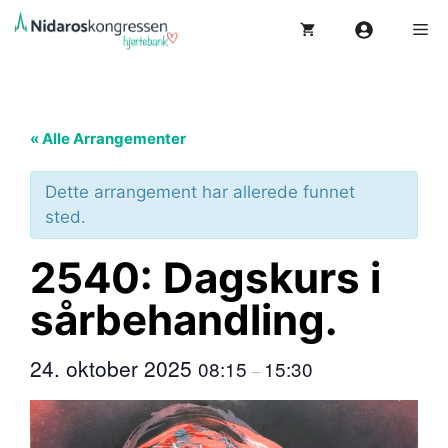
Hopp
Me
til
innhold
« Alle Arrangementer
Dette arrangement har allerede funnet
sted.
2540: Dagskurs i
sårbehandling.
24. oktober 2025
08:15
15:30
–