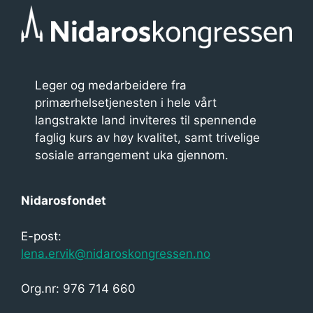
e
n
t
n
Leger og medarbeidere fra
a
primærhelsetjenesten i hele vårt
v
langstrakte land inviteres til spennende
faglig kurs av høy kvalitet, samt trivelige
i
sosiale arrangement uka gjennom.
g
a
Nidarosfondet
s
E-post:
j
lena.ervik@nidaroskongressen.no
o
n
Org.nr: 976 714 660