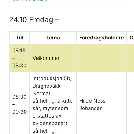
24.10 Fredag –
Tid
Tema
Foredragsholdere
G
08:15
–
Velkommen
08:30
Introduksjon 5D,
Diagnostikk –
Normal
08:30
sårheling, akutte
Hilde Ness
–
sår, myter som
Johansen
09:30
erstattes av
evidensbasert
sårheling.