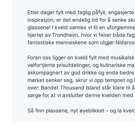
Etter dager fylt med faglig påfyll, engasjert
inspirasjon, er det endelig tid for å senke s
glassene! I kveld samles vi til en uforglemme
hjertet av Trondheim, hvor vi feirer både fag
fantastiske menneskene som utgjør Nidaros
Foran oss ligger en kveld fylt med musikals
velfortjente prisutdelinger, og kulinariske ma
akkompagnert av god drikke og enda bedre
mørket senker seg, skrur vi opp tempoet og l
over: Bandet
Thousand Island
står klare til 
sørge for at vi avslutter denne kvelden med 
Så finn plassene, nyt øyeblikket – og la kve