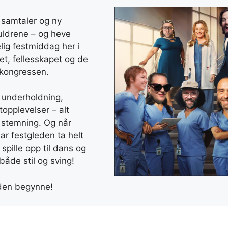
e samtaler og ny
kuldrene – og heve
lig festmiddag her i
et, fellesskapet og de
kongressen.
k underholdning,
topplevelser – alt
 stemning. Og når
ar festgleden ta helt
å spille opp til dans og
både stil og sving!
lden begynne!