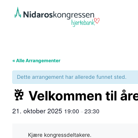
Hopp
til
innhold
« Alle Arrangementer
Dette arrangement har allerede funnet sted.
🥂 Velkommen til år
21. oktober 2025
19:00
23:30
–
Kjære kongressdeltakere.