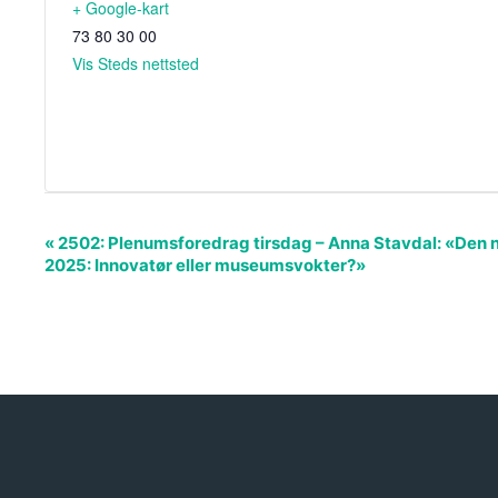
+ Google-kart
73 80 30 00
Vis Steds nettsted
A
«
2502: Plenumsforedrag tirsdag – Anna Stavdal: «Den 
2025: Innovatør eller museumsvokter?»
r
r
a
n
g
e