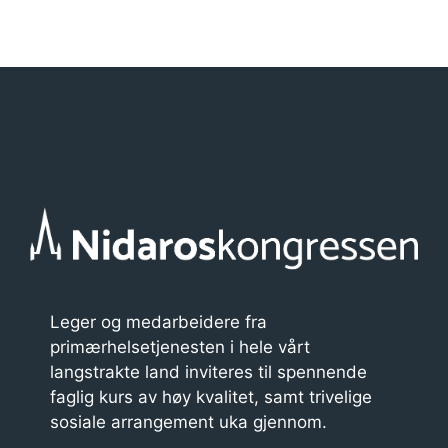
a
n
g
e
m
e
n
t
n
a
Leger og medarbeidere fra
primærhelsetjenesten i hele vårt
v
langstrakte land inviteres til spennende
i
faglig kurs av høy kvalitet, samt trivelige
g
sosiale arrangement uka gjennom.