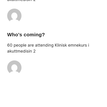
Who's coming?
60 people are attending Klinisk emnekurs i
akuttmedisin 2
A
«
Psykiske lidelser
Plenumsforedrag
mandag –
r
Åpningssesjon med
r
Anne Spurkland
»