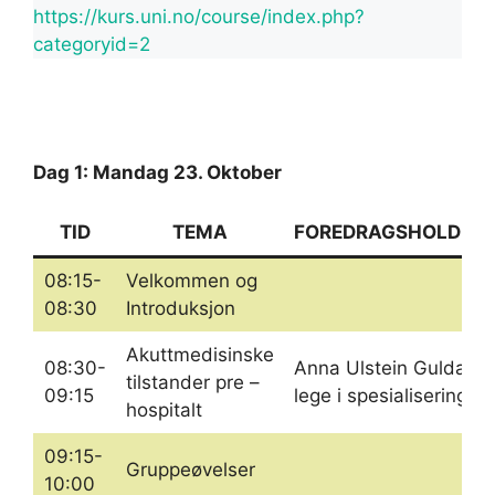
https://kurs.uni.no/course/index.php?
categoryid=2
Dag 1: Mandag 23. Oktober
TID
TEMA
FOREDRAGSHOLDER
08:15-
Velkommen og
08:30
Introduksjon
Akuttmedisinske
08:30-
Anna Ulstein Guldal,
tilstander pre –
09:15
lege i spesialisering
hospitalt
09:15-
Gruppeøvelser
10:00