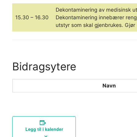
Dekontaminering av medisinsk ut
15.30 – 16.30
Dekontaminering innebærer rengjø
utstyr som skal gjenbrukes. Gjør 
Bidragsytere
Navn
Legg til i kalender