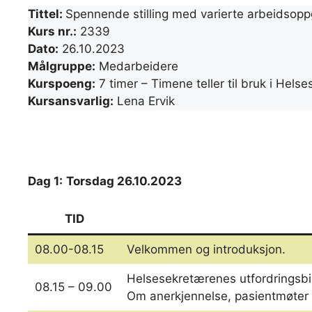
Tittel:
Spennende stilling med varierte arbeidsop
Kurs nr.:
2339
Dato:
26.10.2023
Målgruppe:
Medarbeidere
Kurspoeng:
7 timer – Timene teller til bruk i He
Kursansvarlig:
Lena Ervik
Dag 1:
Torsdag 26.10.2023
TID
08.00-08.15
Velkommen og introduksjon.
Helsesekretærenes utfordringsbi
08.15 – 09.00
Om anerkjennelse, pasientmøter o