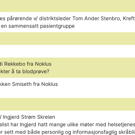
es pårørende v/ distriktsleder Tom Ander Stenbro, Kref
til en sammensatt pasientgruppe
di Rekkebo fra Noklus
kter å ta blodprøve?
kken Smiseth fra Noklus
/ Ingjerd Strøm Skreien
list har Ingjerd hatt mange ulike møter med helsetjene
r sett med både personlig og informasjonsfaglig skråbli