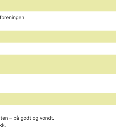
tforeningen
sten – på godt og vondt.
kk.