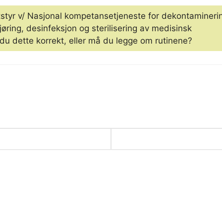
styr v/ Nasjonal kompetansetjeneste for dekontamineri
ring, desinfeksjon og sterilisering av medisinsk
du dette korrekt, eller må du legge om rutinene?