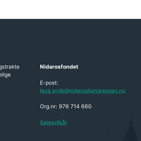
gstrakte
Nidarosfondet
elige
E-post:
lena.ervik@nidaroskongressen.no
Org.nr: 976 714 660
Salgsvilkår