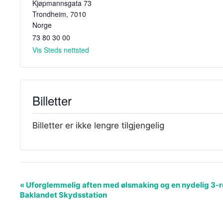
Kjøpmannsgata 73
Trondheim
,
7010
Norge
73 80 30 00
Vis Steds nettsted
Billetter
Billetter er ikke lengre tilgjengelig
A
«
Uforglemmelig aften med ølsmaking og en nydelig 3-r
Baklandet Skydsstation
r
r