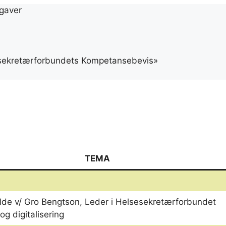
pgaver
lsesekretærforbundets Kompetansebevis»
TEMA
lde v/ Gro Bengtson, Leder i Helsesekretærforbundet
g digitalisering