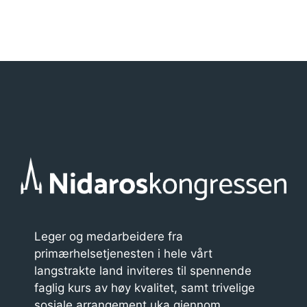
Krat Bjørkholt
kjønnsinkongruens
»
r
a
n
g
e
m
e
n
t
n
Leger og medarbeidere fra
a
primærhelsetjenesten i hele vårt
v
langstrakte land inviteres til spennende
faglig kurs av høy kvalitet, samt trivelige
i
sosiale arrangement uka gjennom.