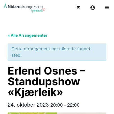
Hopp
Me
til
innhold
« Alle Arrangementer
Dette arrangement har allerede funnet
sted.
Erlend Osnes –
Standupshow
«Kjærleik»
24. oktober 2023
20:00
22:00
–