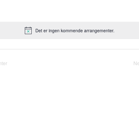
Det er ingen kommende arrangementer.
M
e
r
k
n
ter
N
a
d