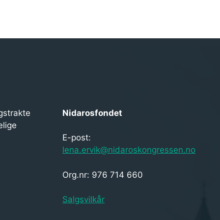
gstrakte
Nidarosfondet
elige
E-post:
lena.ervik@nidaroskongressen.no
Org.nr: 976 714 660
Salgsvilkår