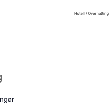
Hotell / Overnatting
g
angør