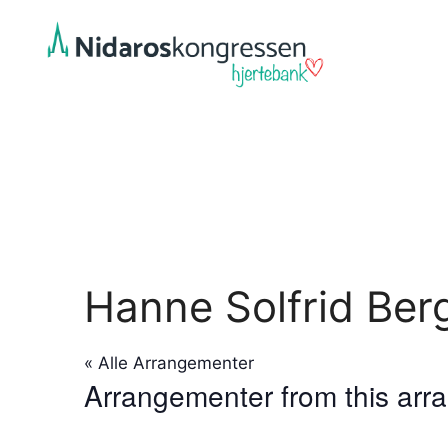
Hopp
til
innhold
Hanne Solfrid Ber
« Alle Arrangementer
Arrangementer from this arr