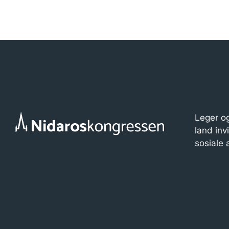
Leger og
land inv
sosiale