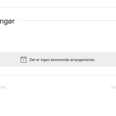
angør
Det er ingen kommende arrangementer.
M
e
r
k
n
ter
N
a
d