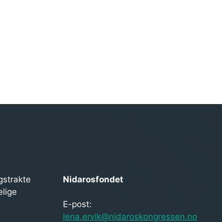
gstrakte
Nidarosfondet
elige
E-post:
lena.ervik@nidaroskongressen.no