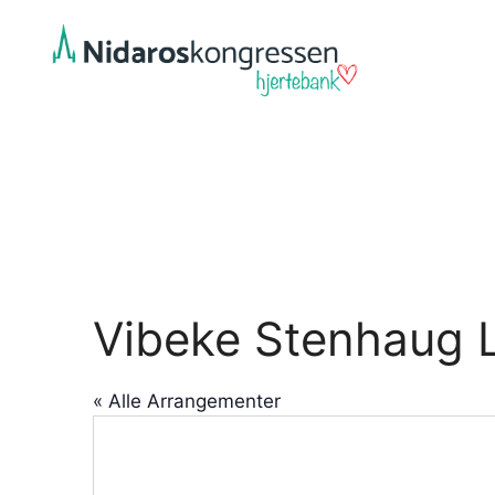
Hopp
til
innhold
Vibeke Stenhaug 
« Alle Arrangementer