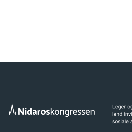
Leger og
land inv
sosiale