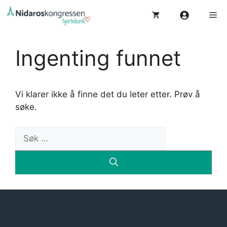
Hopp
Me
til
innhold
Ingenting funnet
Vi klarer ikke å finne det du leter etter. Prøv å
søke.
Søk
etter: