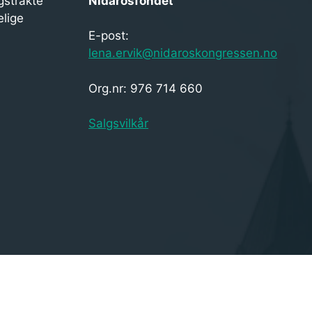
gstrakte
Nidarosfondet
elige
E-post:
lena.ervik@nidaroskongressen.no
Org.nr: 976 714 660
Salgsvilkår