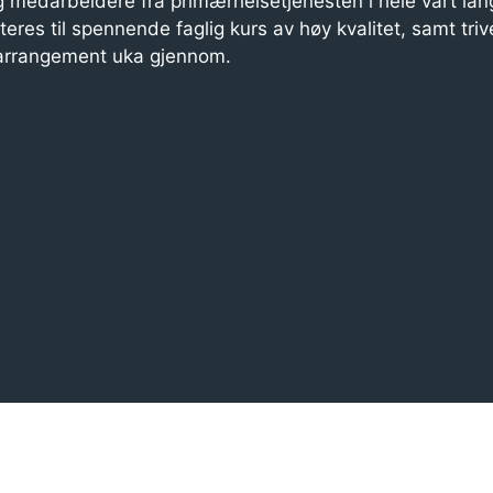
 medarbeidere fra primærhelsetjenesten i hele vårt lan
iteres til spennende faglig kurs av høy kvalitet, samt triv
 arrangement uka gjennom.