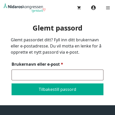
Hopp
Me
til
innhold
Glemt passord
Glemt passordet ditt? Fyll inn ditt brukernavn
eller e-postadresse. Du vil motta en lenke for å
opprette et nytt passord via e-post.
Påkrevd
Brukernavn eller e-post
*
Tilbakestill passord