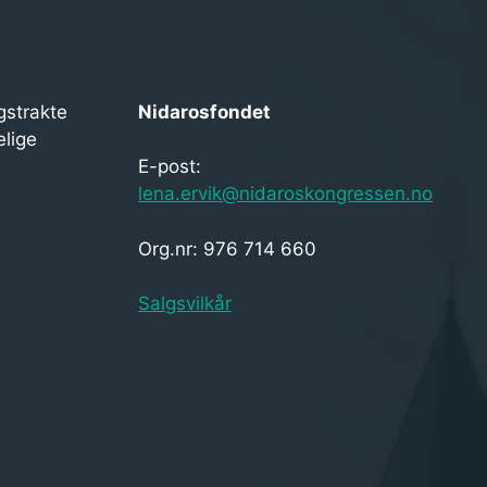
gstrakte
Nidarosfondet
elige
E-post:
lena.ervik@nidaroskongressen.no
Org.nr: 976 714 660
Salgsvilkår