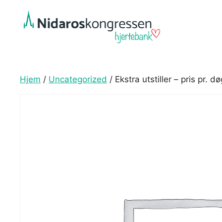
Hopp
til
innhold
Hjem
/
Uncategorized
/ Ekstra utstiller – pris pr. d