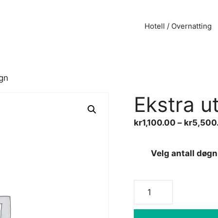
Hotell / Overnatting
øgn
Ekstra ut
kr
1,100.00
–
kr
5,500
Velg antall døgn
Ekstra
utstiller
-