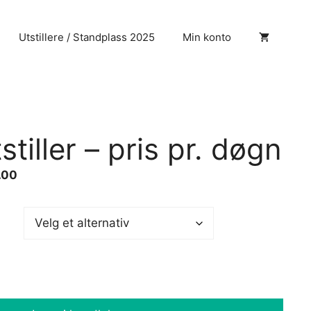
Utstillere / Standplass 2025
Min konto
stiller – pris pr. døgn
Prisområde:
.00
kr1,100.00
til
kr5,500.00