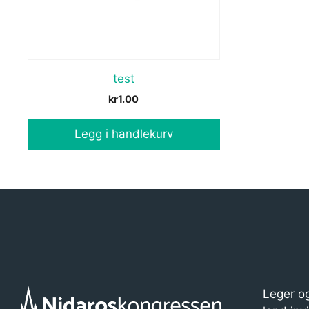
test
kr
1.00
Legg i handlekurv
Leger og