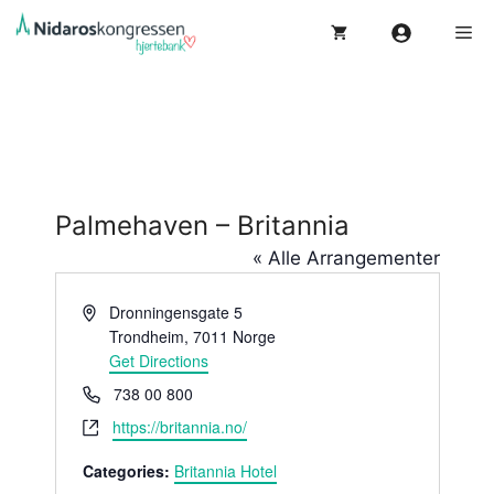
Hopp
Me
til
innhold
Palmehaven – Britannia
« Alle Arrangementer
A
Dronningensgate 5
d
Trondheim
,
7011
Norge
d
Get Directions
r
P
738 00 800
e
h
W
https://britannia.no/
s
o
e
s
n
Categories:
Britannia Hotel
b
e