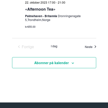
22. oktober 2023 17:00
-
21:00
«Afternoon Tea»
Palmehaven - Britannia
Dronningensgate
5,Trondheim,Norge
kr655.00
Forrige
I dag
Arrangemen
Neste
Arrangementer
Abonner på kalender