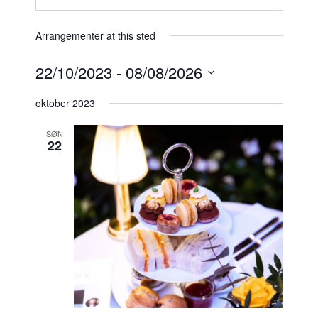
s
i
t
Arrangementer at this sted
e
22/10/2023
 - 
08/08/2026
V
oktober 2023
e
l
SØN
22
g
d
a
t
o
.