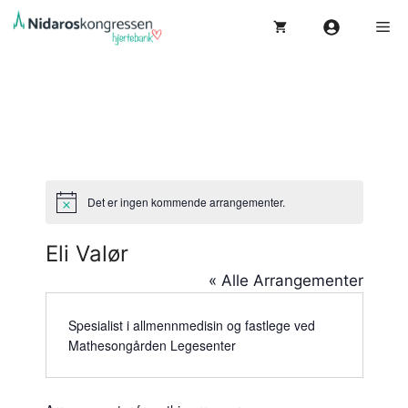
Hopp
Me
til
innhold
Det er ingen kommende arrangementer.
M
e
r
Eli Valør
k
n
« Alle Arrangementer
a
d
Spesialist i allmennmedisin og fastlege ved
Mathesongården Legesenter