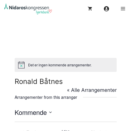
Hopp
Me
til
innhold
Det er ingen kommende arrangementer.
M
e
r
Ronald Båtnes
k
n
« Alle Arrangementer
a
d
Arrangementer from this arrangør
Kommende
V
e