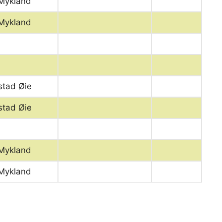
Mykland
Mykland
stad Øie
stad Øie
Mykland
Mykland