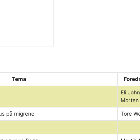
Tema
Fored
Eli Joh
Morten
us på migrene
Tore W