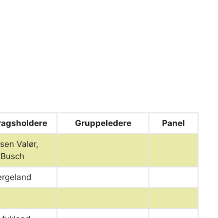
ragsholdere
Gruppeledere
Panel
nsen Valør,
 Busch
ergeland