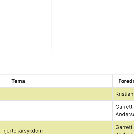
Tema
Fored
Kristia
Garrett
Anders
Garrett
d hjertekarsykdom