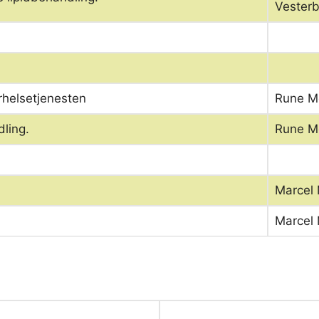
Vester
rhelsetjenesten
Rune M
ling.
Rune M
Marcel
Marcel