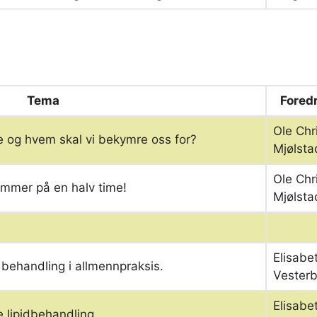
Tema
Fored
Ole Chr
 og hvem skal vi bekymre oss for?
Mjølsta
Ole Chr
limmer på en halv time!
Mjølsta
Elisabe
 behandling i allmennpraksis.
Vester
Elisabe
e lipidbehandling.