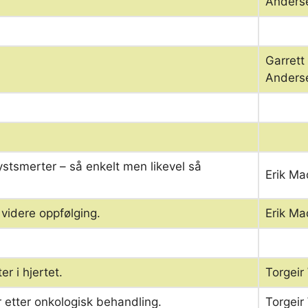
Anders
Garrett
Anders
ystsmerter – så enkelt men likevel så
Erik M
 videre oppfølging.
Erik M
er i hjertet.
Torgeir
 etter onkologisk behandling.
Torgeir