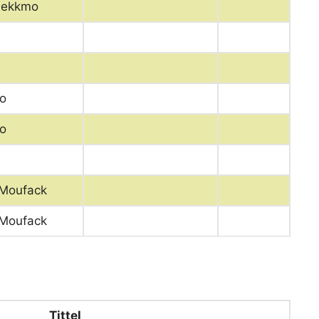
bekkmo
o
o
 Moufack
 Moufack
Tittel