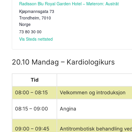
Radisson Blu Royal Garden Hotel – Møterom: Austråt
Kjøpmannsgata 73
Trondheim
,
7010
Norge
73 80 30 00
Vis Steds nettsted
20.10 Mandag – Kardiologikurs
Tid
08:00 – 08:15
Velkommen og introduksjon
08:15 – 09:00
Angina
09:00 – 09:45
Antitrombotisk behandling ve