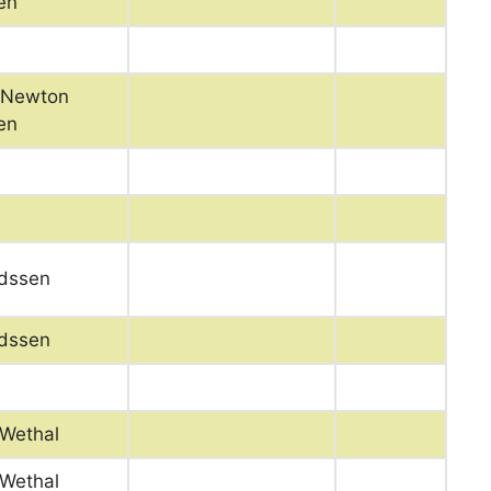
en
 Newton
en
adssen
adssen
 Wethal
 Wethal