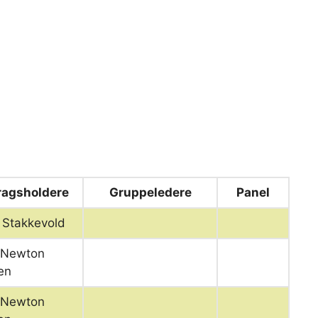
ragsholdere
Gruppeledere
Panel
n Stakkevold
 Newton
en
 Newton