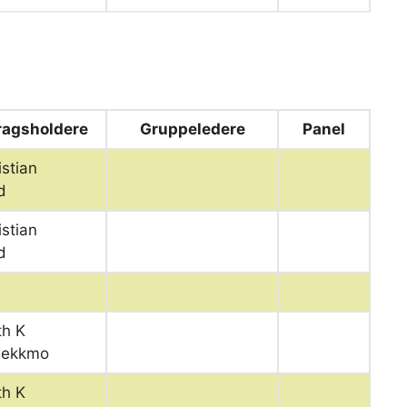
ragsholdere
Gruppeledere
Panel
istian
d
istian
d
th K
bekkmo
th K