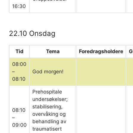
16:30
22.10 Onsdag
Tid
Tema
Foredragsholdere
G
08:00
–
God morgen!
08:10
Prehospitale
undersøkelser;
stabilisering,
08:10
overvåking og
–
behandling av
09:00
traumatisert