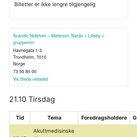
Billetter er ikke lengre tilgjengelig
Scandic Nidelven – Møterom: Nardo + Lilleby +
grupperom
Havnegata 1-3
Trondheim
,
7010
Norge
73 56 80 00
Vis Steds nettsted
21.10 Tirsdag
Tid
Tema
Foredragsholdere
G
Akuttmedisinske