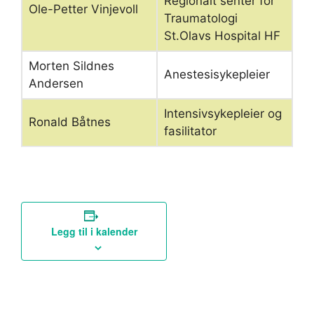
Regionalt senter for
Ole-Petter Vinjevoll
Traumatologi
St.Olavs Hospital HF
Morten Sildnes
Anestesisykepleier
Andersen
Intensivsykepleier og
Ronald Båtnes
fasilitator
Legg til i kalender
A
«
2521:
2518: Grunnkurs D
»