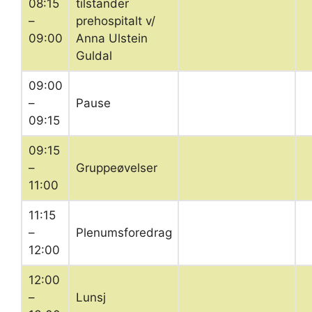
08:15
tilstander
–
prehospitalt v/
09:00
Anna Ulstein
Guldal
09:00
–
Pause
09:15
09:15
–
Gruppeøvelser
11:00
11:15
–
Plenumsforedrag
12:00
12:00
–
Lunsj