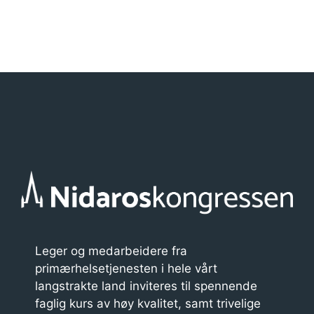
Astma/Allergi
r
r
a
n
g
e
m
e
n
t
n
Leger og medarbeidere fra
primærhelsetjenesten i hele vårt
a
langstrakte land inviteres til spennende
v
faglig kurs av høy kvalitet, samt trivelige