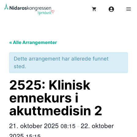
Hopp
Me
til
innhold
« Alle Arrangementer
Dette arrangement har allerede funnet
sted.
2525: Klinisk
emnekurs i
akuttmedisin 2
21. oktober 2025
22. oktober
08:15
–
2025
15:15