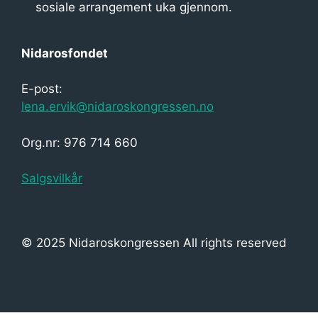
sosiale arrangement uka gjennom.
i
g
Nidarosfondet
a
s
E-post:
j
lena.ervik@nidaroskongressen.no
o
Org.nr: 976 714 660
n
Salgsvilkår
© 2025 Nidaroskongressen All rights reserved