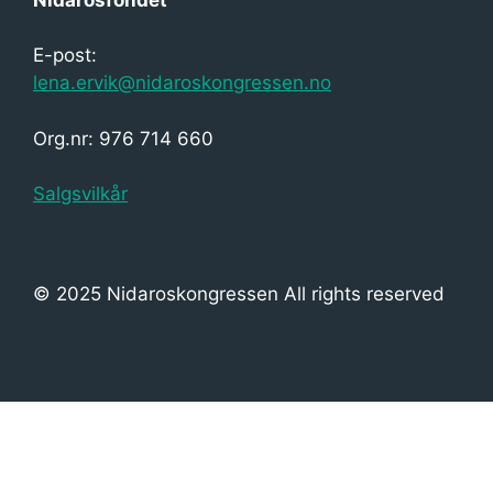
s
j
E-post:
o
lena.ervik@nidaroskongressen.no
n
Org.nr: 976 714 660
Salgsvilkår
© 2025 Nidaroskongressen All rights reserved