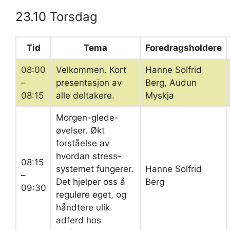
23.10 Torsdag
Tid
Tema
Foredragsholdere
08:00
Velkommen. Kort
Hanne Solfrid
–
presentasjon av
Berg, Audun
08:15
alle deltakere.
Myskja
Morgen-glede-
øvelser. Økt
forståelse av
hvordan stress-
08:15
systemet fungerer.
Hanne Solfrid
–
Det hjelper oss å
Berg
09:30
regulere eget, og
håndtere ulik
adferd hos