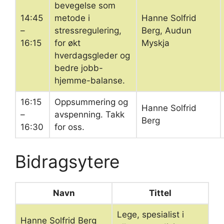
bevegelse som
14:45
metode i
Hanne Solfrid
–
stressregulering,
Berg, Audun
16:15
for økt
Myskja
hverdagsgleder og
bedre jobb-
hjemme-balanse.
16:15
Oppsummering og
Hanne Solfrid
–
avspenning. Takk
Berg
16:30
for oss.
Bidragsytere
Navn
Tittel
Lege, spesialist i
Hanne Solfrid Berg