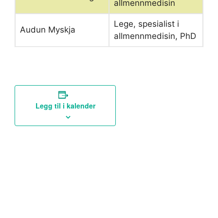
allmennmedisin
Lege, spesialist i
Audun Myskja
allmennmedisin, PhD
Legg til i kalender
A
«
Per Kjerstad: En
2537: Sjeldne
FØRBAINNA
sykdommer i
r
NORDLENDING – slår
allmennmedisinsk
r
i hjel en time
praksis
»
a