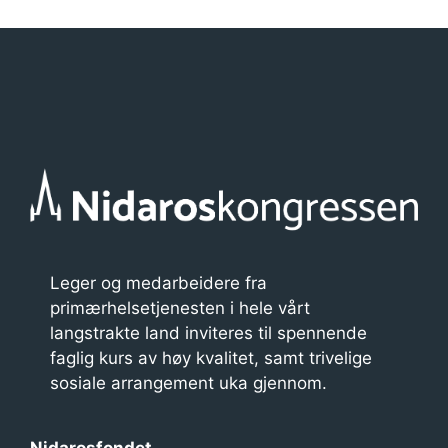
n
g
e
m
e
n
t
n
a
Leger og medarbeidere fra
primærhelsetjenesten i hele vårt
v
langstrakte land inviteres til spennende
i
faglig kurs av høy kvalitet, samt trivelige
g
sosiale arrangement uka gjennom.
a
Nidarosfondet