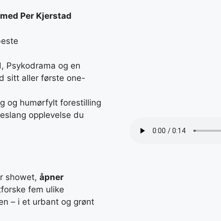
 med Per Kjerstad
beste
nd, Psykodrama og en
 sitt aller første one-
 og humørfylt forestilling
meslang opplevelse du
ør showet,
åpner
forske fem ulike
n – i et urbant og grønt