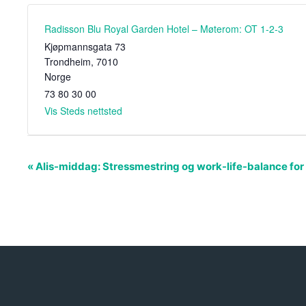
Radisson Blu Royal Garden Hotel – Møterom: OT 1-2-3
Kjøpmannsgata 73
Trondheim
,
7010
Norge
73 80 30 00
Vis Steds nettsted
A
«
Alis-middag: Stressmestring og work-life-balance for A
r
r
a
n
g