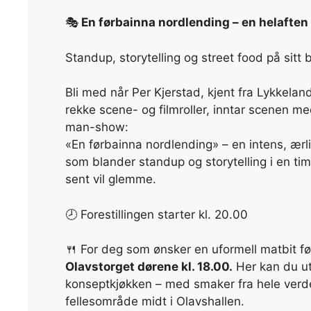
🎭
En førbainna nordlending – en helaften
Standup, storytelling og street food på sitt 
Bli med når Per Kjerstad, kjent fra Lykkela
rekke scene- og filmroller, inntar scenen med
man-show:
«En førbainna nordlending» – en intens, ærlig
som blander standup og storytelling i en ti
sent vil glemme.
🕗 Forestillingen starter kl. 20.00
🍴 For deg som ønsker en uformell matbit f
Olavstorget dørene kl. 18.00.
Her kan du ut
konseptkjøkken – med smaker fra hele verde
fellesområde midt i Olavshallen.