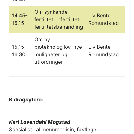
Om synkende
14.45-
Liv Bente
fertilitet, infertilitet,
15.15
Romundstad
fertilitetsbehandling
Om ny
15.15-
bioteknologilov, nye
Liv Bente
16.30
muligheter og
Romundstad
utfordringer
Bidragsytere:
Kari Løvendahl Mogstad
Spesialist i allmennmedisin, fastlege,