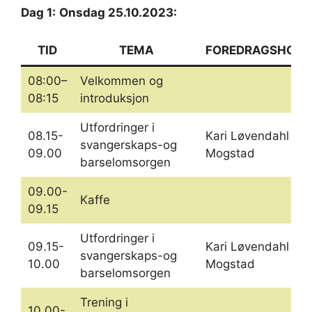
Dag 1:
Onsdag 25.10.2023:
TID
TEMA
FOREDRAGSHOLD
08:00–
Velkommen og
08:15
introduksjon
Utfordringer i
08.15-
Kari Løvendahl
svangerskaps-og
09.00
Mogstad
barselomsorgen
09.00-
Kaffe
09.15
Utfordringer i
09.15-
Kari Løvendahl
svangerskaps-og
10.00
Mogstad
barselomsorgen
Trening i
10.00-