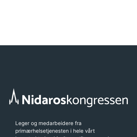
A
«
Erlend Osnes –
Spiseforstyrrelser
»
Standupshow
r
«Kjærleik»
r
a
n
g
e
m
e
n
t
n
Leger og medarbeidere fra
a
primærhelsetjenesten i hele vårt