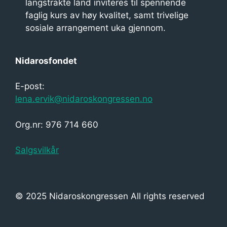
v
langstrakte land inviteres til spennende
faglig kurs av høy kvalitet, samt trivelige
i
sosiale arrangement uka gjennom.
g
a
Nidarosfondet
s
E-post:
j
lena.ervik@nidaroskongressen.no
o
n
Org.nr: 976 714 660
Salgsvilkår
© 2025 Nidaroskongressen All rights reserved