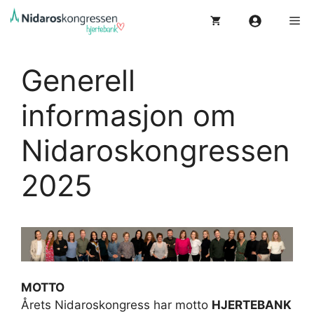
Hopp
Me
til
innhold
Generell
informasjon om
Nidaroskongressen
2025
MOTTO
Årets Nidaroskongress har motto
HJERTEBANK