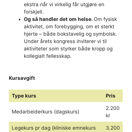
ekstra når vi virkelig får utgjøre en
forskjell.
Og så handler det om helse.
Om fysisk
aktivitet, om forebygging, om et sterkt
hjerte – både bokstavelig og symbolsk.
Under årets kongress inviterer vi til
aktiviteter som styrker både kropp og
kollegialt fellesskap.
Kursavgift
Type kurs
Pris
2.200
Medarbeiderkurs (dagskurs)
kr
Legekurs pr dag (kliniske emnekurs
3.200