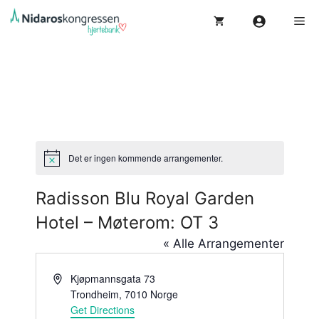
Hopp
Me
til
innhold
Det er ingen kommende arrangementer.
M
e
r
Radisson Blu Royal Garden
k
n
Hotel – Møterom: OT 3
a
d
« Alle Arrangementer
A
Kjøpmannsgata 73
d
Trondheim
,
7010
Norge
d
Get Directions