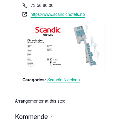
r
P
73 56 80 00
e
h
W
https://www.scandichotels.no
s
o
e
s
n
b
e
s
i
t
e
Categories:
Scandic Nidelven
Arrangementer at this sted
Kommende
V
e