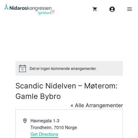
Hopp
Me
til
innhold
Det er ingen kommende arrangementer.
M
e
r
Scandic Nidelven – Møterom:
k
n
Gamle Bybro
a
d
« Alle Arrangementer
A
Havnegata 1-3
d
Trondheim
,
7010
Norge
d
Get Directions