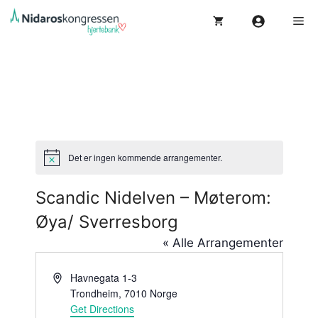
Hopp
Me
til
innhold
Det er ingen kommende arrangementer.
M
e
r
Scandic Nidelven – Møterom:
k
n
Øya/ Sverresborg
a
d
« Alle Arrangementer
A
Havnegata 1-3
d
Trondheim
,
7010
Norge
d
Get Directions