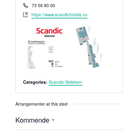
r
P
73 56 80 00
e
h
W
https://www.scandichotels.no
s
o
e
s
n
b
e
s
i
t
e
Categories:
Scandic Nidelven
Arrangementer at this sted
Kommende
V
e