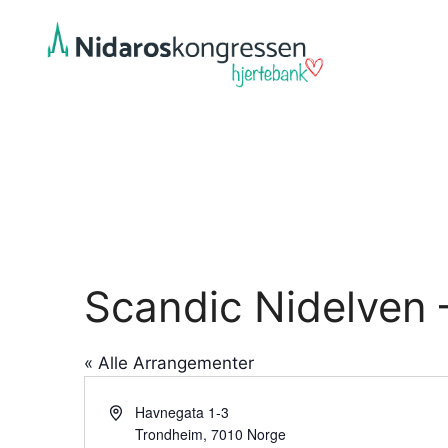
Hopp
til
innhold
Scandic Nidelven 
« Alle Arrangementer
A
Havnegata 1-3
d
Trondheim
,
7010
Norge