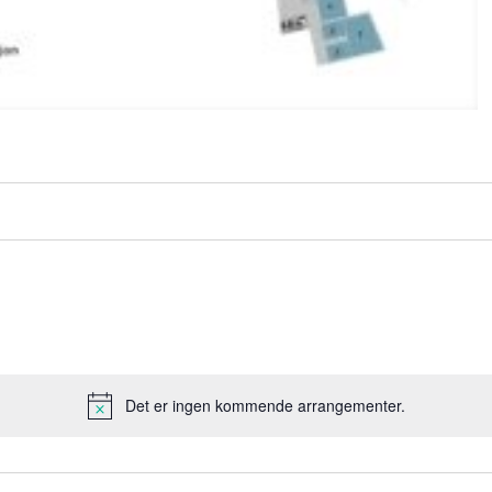
Det er ingen kommende arrangementer.
M
e
r
k