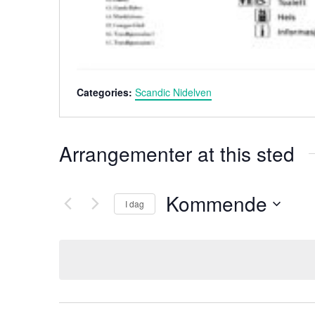
Categories:
Scandic Nidelven
Arrangementer at this sted
Kommende
I dag
V
e
l
g
d
a