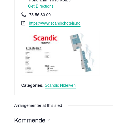
d
Get Directions
r
P
73 56 80 00
e
h
W
https://www.scandichotels.no
s
o
e
s
n
b
e
s
i
t
e
Categories:
Scandic Nidelven
Arrangementer at this sted
Kommende