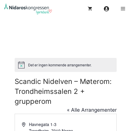
Hopp
Me
til
innhold
Det er ingen kommende arrangementer.
M
e
r
Scandic Nidelven – Møterom:
k
n
Trondheimssalen 2 +
a
d
grupperom
« Alle Arrangementer
A
Havnegata 1-3
d
Trondheim
,
7010
Norge