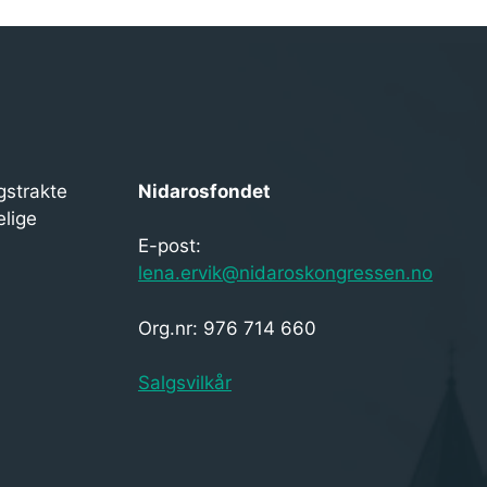
gstrakte
Nidarosfondet
elige
E-post:
lena.ervik@nidaroskongressen.no
Org.nr: 976 714 660
Salgsvilkår