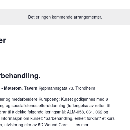
Det er ingen kommende arrangementer.
er
rbehandling.
l - Møterom: Tavern
Kjøpmannsgata 73, Trondheim
ger og medarbeidere.Kurspoeng: Kurset godkjennes med 6
ing og spesialistenes etterutdanning (forlengelse av retten til
idrar til å dekke følgende læringsmål: ALM-058, 061, 062 og
Informasjon om kurset: "Sårbehandling, enkelt forklart" et kurs
n, utvikler og eier av 5D Wound Care ...
Les mer