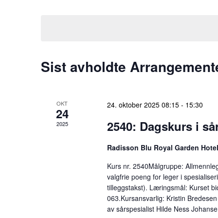
r
r
i
v
a
i
n
n
Sist avholdte Arrangement
n
g
s
ø
e
k
OKT
24. oktober 2025 08:15
-
15:30
24
e
m
2540: Dagskurs i så
2025
o
e
r
Radisson Blu Royal Garden Hote
d
n
.
Kurs nr. 2540Målgruppe: Allmennle
S
valgfrie poeng for leger i spesialiser
t
ø
tilleggstakst). Læringsmål: Kurset b
e
063.Kursansvarlig: Kristin Bredesen 
k
av sårspesialist Hilde Ness Johanse
e