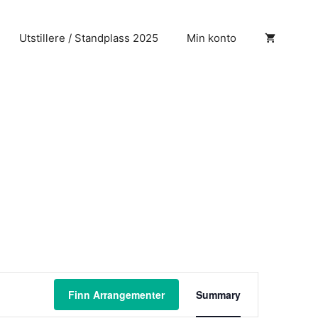
Utstillere / Standplass 2025
Min konto
A
Finn Arrangementer
Summary
r