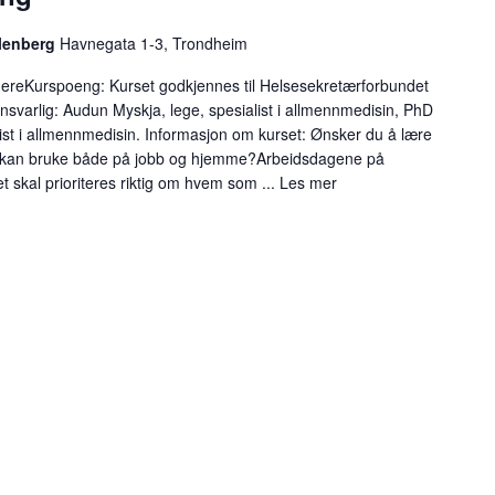
llenberg
Havnegata 1-3, Trondheim
ereKurspoeng: Kurset godkjennes til Helsesekretærforbundet
varlig: Audun Myskja, lege, spesialist i allmennmedisin, PhD
list i allmennmedisin. Informasjon om kurset: Ønsker du å lære
u kan bruke både på jobb og hjemme?Arbeidsdagene på
t skal prioriteres riktig om hvem som ...
Les mer