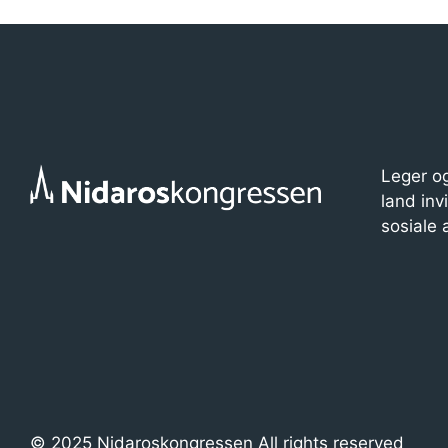
i
o
n
Leger og
land inv
sosiale
© 2025 Nidaroskongressen All rights reserved