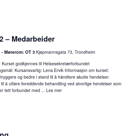
2 – Medarbeider
l - Møterom: OT 3
Kjøpmannsgata 73, Trondheim
Kurset godkjennes til Helsesekretærforbundet
smål: Kursansvarlig: Lena Ervik Informasjon om kurset:
 tryggere og bedre i stand til å håndtere akutte hendelser.
d til å utføre livreddende behandling ved alvorlige hendelser som
 er tett forbundet med ...
Les mer
ing