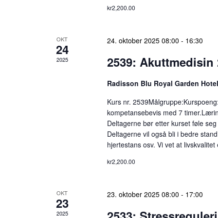
r
t
kr2,200.00
t
S
e
OKT
24. oktober 2025 08:00
-
16:30
e
r
24
A
2539: Akuttmedisin 
2025
a
r
r
r
Radisson Blu Royal Garden Hote
a
Kurs nr. 2539Målgruppe:Kurspoeng: 
c
n
kompetansebevis med 7 timer.Læring
g
h
Deltagerne bør etter kurset føle seg
e
Deltagerne vil også bli i bedre stan
m
a
hjertestans osv. Vi vet at livskvalitet
e
kr2,200.00
n
n
t
d
e
OKT
23. oktober 2025 08:00
-
17:00
23
r
V
.
2533: Stressreguler
2025