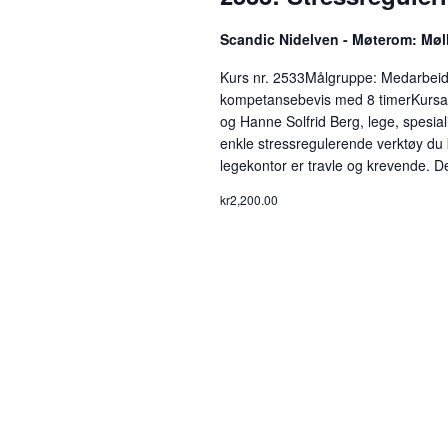
i
Scandic Nidelven - Møterom: Mø
e
Kurs nr. 2533Målgruppe: Medarbeid
w
kompetansebevis med 8 timerKursans
og Hanne Solfrid Berg, lege, spesia
s
enkle stressregulerende verktøy d
legekontor er travle og krevende. De
N
kr2,200.00
a
v
i
g
a
t